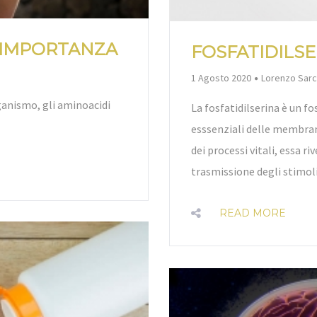
E IMPORTANZA
FOSFATIDILSE
By
1 Agosto 2020
Lorenzo Sar
rganismo, gli aminoacidi
La fosfatidilserina è un fo
esssenziali delle membran
dei processi vitali, essa 
trasmissione degli stimoli 
READ MORE