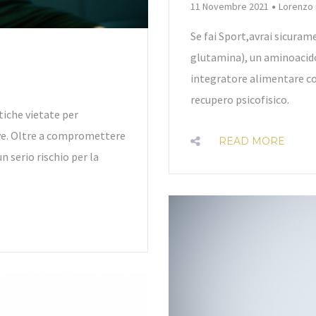
By
11 Novembre 2021
Lorenzo
Se fai Sport,avrai sicuram
glutamina), un aminoacido
integratore alimentare co
recupero psicofisico.
tiche vietate per
ive. Oltre a compromettere
READ MORE
 serio rischio per la