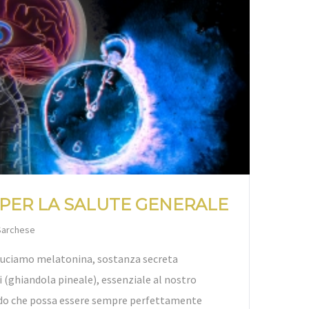
PER LA SALUTE GENERALE
Sarchese
oduciamo melatonina, sostanza secreta
i (ghiandola pineale), essenziale al nostro
do che possa essere sempre perfettamente