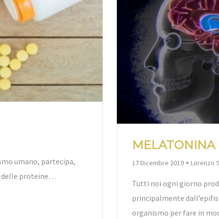
MELATONINA 
ismo umano, partecipa,
By
17 Dicembre 2019
Lorenzo 
e delle proteine…
Tutti noi ogni giorno pr
principalmente dall’epifis
organismo per fare in mo