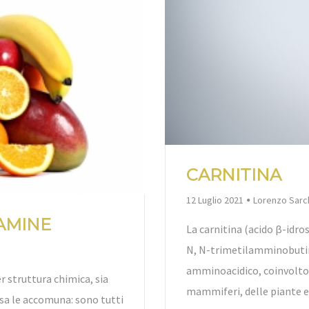
CARNITINA
By
12 Luglio 2021
Lorenzo Sar
AMINE
La carnitina (acido β-idro
N, N-trimetilamminobutir
amminoacidico, coinvolto
r struttura chimica, sia
mammiferi, delle piante e 
sa le accomuna: sono tutti