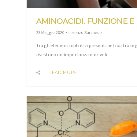
AMINOACIDI. FUNZIONE 
By
29 Maggio 2020
Lorenzo Sarchese
Tra gli elementi nutritivi presenti nel nostro o
rivestono un’importanza notevole…
READ MORE