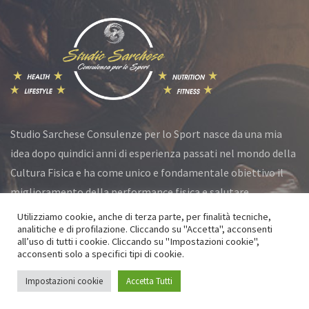
Studio Sarchese Consulenze per lo Sport nasce da una mia
idea dopo quindici anni di esperienza passati nel mondo della
Cultura Fisica e ha come unico e fondamentale obiettivo il
miglioramento della performance fisica e salutare.
Utilizziamo cookie, anche di terza parte, per finalità tecniche,
analitiche e di profilazione. Cliccando su "Accetta", acconsenti
all’uso di tutti i cookie. Cliccando su "Impostazioni cookie",
© Studio Sarchese 2021 All Rights Reserved
acconsenti solo a specifici tipi di cookie.
Privacy Policy
|
Cookie Policy
Impostazioni cookie
Accetta Tutti
Powered by
Go Services