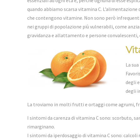
essenziali ad ogni età e, perché ognuna di esse esplic
quando abbiamo scarsa vitamina C. L’alimentazione dei 
che contengono vitamine. Non sono però infrequenti c
nei gruppi di popolazione più vulnerabili, come anzi
gravidanza e allattamento e persone convalescenti, 
Vit
La sua
Favoris
degli 
degli 
La troviamo in molti frutti e ortaggi come agrumi, fr
I sintomi da carenza di vitamina C sono: scorbuto, sa
rimarginano.
I sintomi da iperdosaggio di vitamina C sono: calcoli 