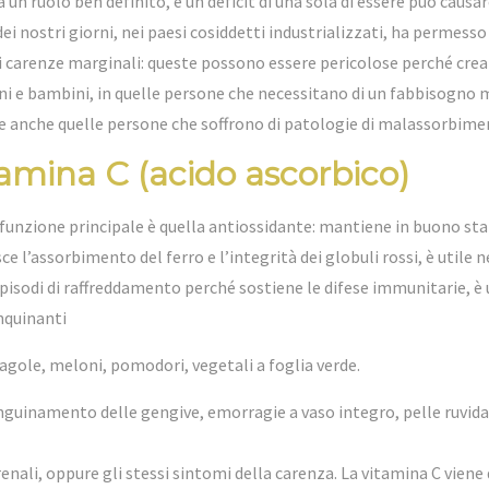
a un ruolo ben definito, e un deficit di una sola di essere può causa
nostri giorni, nei paesi cosiddetti industrializzati, ha permesso di 
arenze marginali: queste possono essere pericolose perché creano
ani e bambini, in quelle persone che necessitano di un fabbisogno
e anche quelle persone che soffrono di patologie di malassorbime
amina C (acido ascorbico)
 funzione principale è quella antiossidante: mantiene in buono stat
ce l’assorbimento del ferro e l’integrità dei globuli rossi, è utile 
episodi di raffreddamento perché sostiene le difese immunitarie, è
inquinanti
agole, meloni, pomodori, vegetali a foglia verde.
nguinamento delle gengive, emorragie a vaso integro, pelle ruvida, 
renali, oppure gli stessi sintomi della carenza. La vitamina C viene