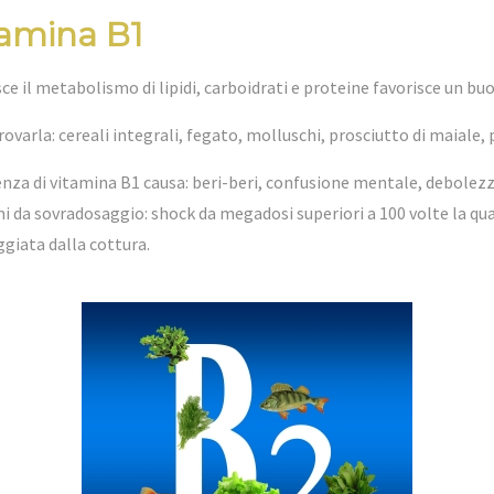
tamina B1
sce il metabolismo di lipidi, carboidrati e proteine favorisce un 
rovarla: cereali integrali, fegato, molluschi, prosciutto di maiale,
enza di vitamina B1 causa: beri-beri, confusione mentale, debolez
i da sovradosaggio: shock da megadosi superiori a 100 volte la qu
giata dalla cottura.