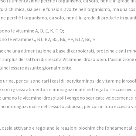
o l’alimentazione perché l’organismo, da solo, non è in grado di p
uttura chimica, sia per le funzioni svolte nell’organismo, ma una 
e perché l’organismo, da solo, non è in grado di produrle in quant
sono le vitamine A, D, E, K, F, Q;
ono le vitamine C, B1, B2, B5, B6, PP, B12, Bc, H.
 che una alimentazione a base di carboidrati, proteine e sali miner
 surplus dei fattori di crescita Vitamine idrosolubili. L’assunzion
quindi essere assunte giornalmente.
rine, per cui sono rari i casi di ipervitaminosi da vitamine idrosol
te con i grassi alimentari e immagazzinate nel fegato. L’eccessiv
mo umano le vitamine idrosolubili vengono scaricate velocemente co
ono immagazzinate nel tessuto adiposo, per cui un loro eccesso vie
, ossia attivano e regolano le reazioni biochimiche fondamentali c