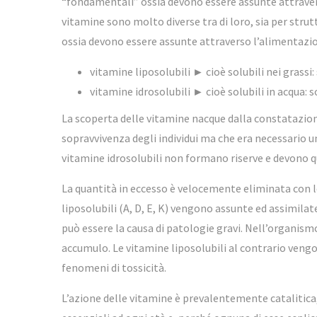
“fondamentali” ossia devono essere assunte attravers
vitamine sono molto diverse tra di loro, sia per str
ossia devono essere assunte attraverso l’alimentazion
vitamine liposolubili ► cioè solubili nei grassi: 
vitamine idrosolubili ► cioè solubili in acqua: s
La scoperta delle vitamine nacque dalla constatazione
sopravvivenza degli individui ma che era necessario un
vitamine idrosolubili non formano riserve e devono 
La quantità in eccesso è velocemente eliminata con le u
liposolubili (A, D, E, K) vengono assunte ed assimila
può essere la causa di patologie gravi. Nell’organis
accumulo. Le vitamine liposolubili al contrario veng
fenomeni di tossicità.
L’azione delle vitamine è prevalentemente catalitica