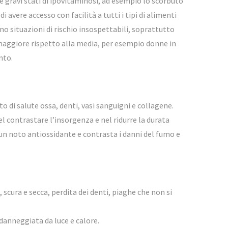
re gravi stati di ipovitaminosi, ad esempio lo scorbuto
avere accesso con facilità a tutti i tipi di alimenti
 situazioni di rischio insospettabili, soprattutto
 maggiore rispetto alla media, per esempio donne in
nto.
o di salute ossa, denti, vasi sanguigni e collagene.
nel contrastare l’insorgenza e nel ridurre la durata
 un noto antiossidante e contrasta i danni del fumo e
scura e secca, perdita dei denti, piaghe che non si
 danneggiata da luce e calore.