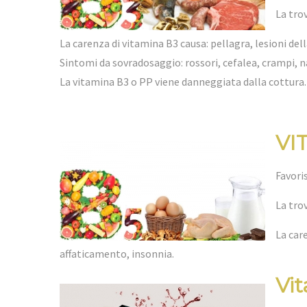
La tro
La carenza di vitamina B3 causa: pellagra, lesioni dell
Sintomi da sovradosaggio: rossori, cefalea, crampi, nau
La vitamina B3 o PP viene danneggiata dalla cottura.
VI
Favoris
La trov
La car
affaticamento, insonnia.
Vit