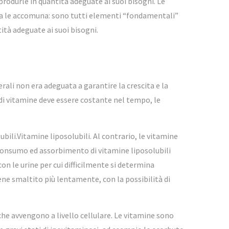
rodurle in quantità adeguate ai suoi bisogni. Le
cosa le accomuna: sono tutti elementi “fondamentali”
ità adeguate ai suoi bisogni.
ali non era adeguata a garantire la crescita e la
e di vitamine deve essere costante nel tempo, le
ubili.Vitamine liposolubili. Al contrario, le vitamine
o consumo ed assorbimento di vitamine liposolubili
n le urine per cui difficilmente si determina
ne smaltito più lentamente, con la possibilità di
he avvengono a livello cellulare. Le vitamine sono