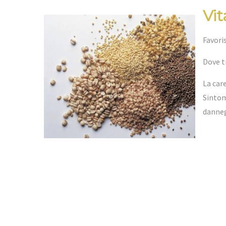
Vi
Favori
Dove t
La car
Sintom
danneg