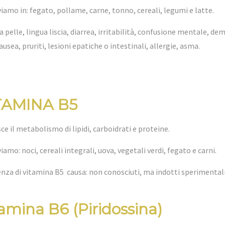
viamo in: fegato, pollame, carne, tonno, cereali, legumi e latte.
a pelle, lingua liscia, diarrea, irritabilità, confusione mentale, de
sea, pruriti, lesioni epatiche o intestinali, allergie, asma.
TAMINA B5
ce il metabolismo di lipidi, carboidrati e proteine.
iamo: noci, cereali integrali, uova, vegetali verdi, fegato e carni.
enza di vitamina B5 causa: non conosciuti, ma indotti sperimenta
amina B6 (Piridossina)