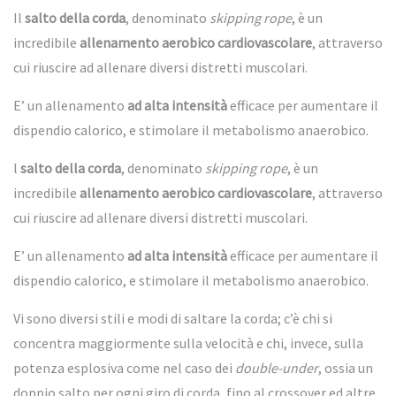
Il
salto della corda
, denominato
skipping rope
, è un
incredibile
allenamento aerobico cardiovascolare
, attraverso
cui riuscire ad allenare diversi distretti muscolari.
E’ un allenamento
ad alta intensità
efficace per aumentare il
dispendio calorico, e stimolare il metabolismo anaerobico.
l
salto della corda
, denominato
skipping rope
, è un
incredibile
allenamento aerobico cardiovascolare
, attraverso
cui riuscire ad allenare diversi distretti muscolari.
E’ un allenamento
ad alta intensità
efficace per aumentare il
dispendio calorico, e stimolare il metabolismo anaerobico.
Vi sono diversi stili e modi di saltare la corda; c’è chi si
concentra maggiormente sulla velocità e chi, invece, sulla
potenza esplosiva come nel caso dei
double-under
, ossia un
doppio salto per ogni giro di corda, fino al crossover ed altre