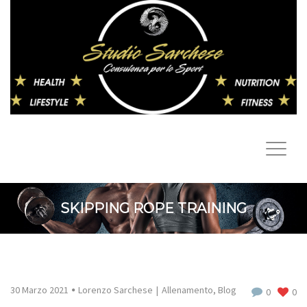
SKIPPING ROPE TRAINING
30 Marzo 2021
Lorenzo Sarchese
Allenamento
,
Blog
0
0