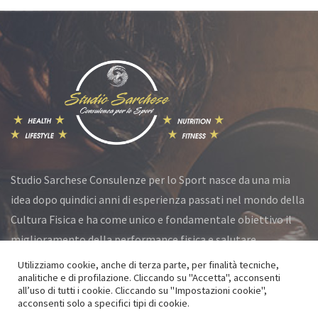
Studio Sarchese Consulenze per lo Sport nasce da una mia
idea dopo quindici anni di esperienza passati nel mondo della
Cultura Fisica e ha come unico e fondamentale obiettivo il
miglioramento della performance fisica e salutare.
Utilizziamo cookie, anche di terza parte, per finalità tecniche,
analitiche e di profilazione. Cliccando su "Accetta", acconsenti
all’uso di tutti i cookie. Cliccando su "Impostazioni cookie",
© Studio Sarchese 2021 All Rights Reserved
acconsenti solo a specifici tipi di cookie.