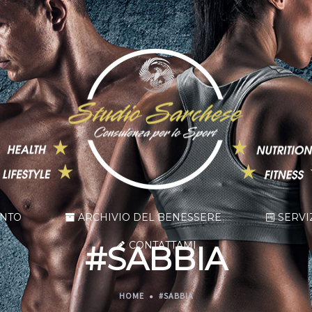
ENTO
ARCHIVIO DEL BENESSERE
SERVI
CONTATTAMI
#SABBIA
HOME
#SABBIA