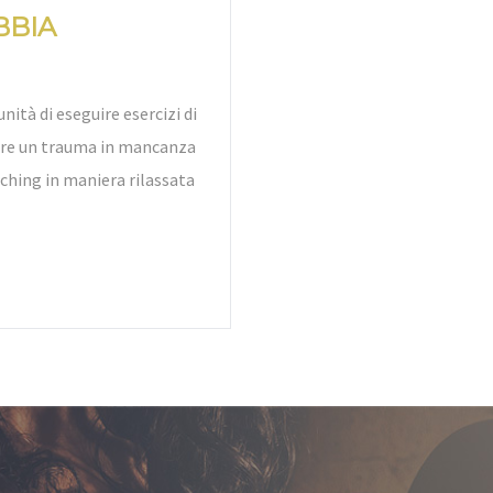
BBIA
nità di eseguire esercizi di
bire un trauma in mancanza
tching in maniera rilassata