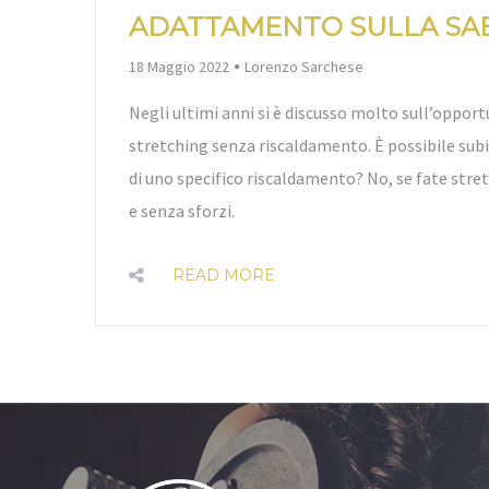
ADATTAMENTO SULLA SA
By
18 Maggio 2022
Lorenzo Sarchese
Negli ultimi anni si è discusso molto sull’opportu
stretching senza riscaldamento. È possibile su
di uno specifico riscaldamento? No, se fate stre
e senza sforzi.
READ MORE