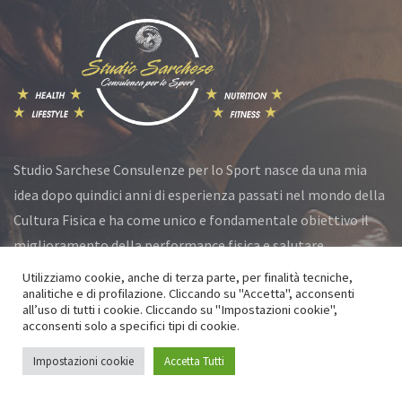
Studio Sarchese Consulenze per lo Sport nasce da una mia
idea dopo quindici anni di esperienza passati nel mondo della
Cultura Fisica e ha come unico e fondamentale obiettivo il
miglioramento della performance fisica e salutare.
Utilizziamo cookie, anche di terza parte, per finalità tecniche,
analitiche e di profilazione. Cliccando su "Accetta", acconsenti
all’uso di tutti i cookie. Cliccando su "Impostazioni cookie",
© Studio Sarchese 2021 All Rights Reserved
acconsenti solo a specifici tipi di cookie.
Privacy Policy
|
Cookie Policy
Impostazioni cookie
Accetta Tutti
Powered by
Go Services