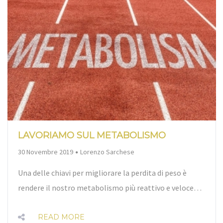
LAVORIAMO SUL METABOLISMO
By
30 Novembre 2019
Lorenzo Sarchese
Una delle chiavi per migliorare la perdita di peso è
rendere il nostro metabolismo più reattivo e veloce…
READ MORE