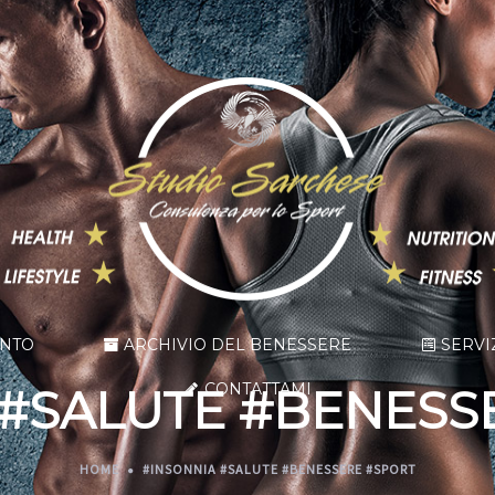
ENTO
ARCHIVIO DEL BENESSERE
SERVI
CONTATTAMI
 #SALUTE #BENESS
HOME
#INSONNIA #SALUTE #BENESSERE #SPORT