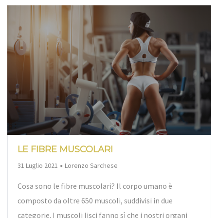
LE FIBRE MUSCOLARI
By
31 Luglio 2021
Lorenzo Sarchese
Cosa sono le fibre muscolari? Il corpo umano è
composto da oltre 650 muscoli, suddivisi in due
categorie. I muscoli lisci fanno sì che i nostri organi