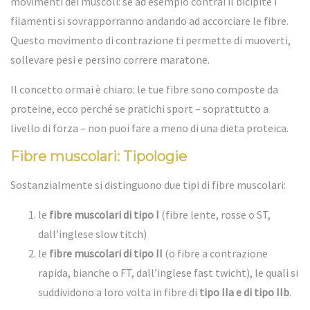
movimenti dei muscoli: se ad esempio contrai il bicipite i
filamenti si sovrapporranno andando ad accorciare le fibre.
Questo movimento di contrazione ti permette di muoverti,
sollevare pesi e persino correre
maratone
.
Il concetto ormai è chiaro: le tue fibre sono composte da
proteine, ecco perché se pratichi sport – soprattutto a
livello di forza – non puoi fare a meno di una dieta proteica.
Fibre muscolari: Tipologie
Sostanzialmente si distinguono due tipi di fibre muscolari:
le
fibre muscolari di tipo I
(fibre lente, rosse o ST,
dall’inglese slow titch)
le
fibre muscolari di tipo II
(o fibre a contrazione
rapida, bianche o FT, dall’inglese fast twicht), le quali si
suddividono a loro volta in fibre di
tipo IIa e di tipo IIb
.