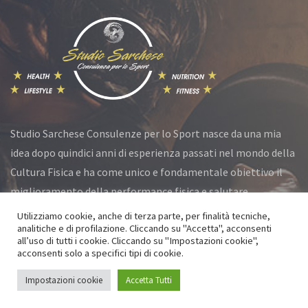
Studio Sarchese Consulenze per lo Sport nasce da una mia
idea dopo quindici anni di esperienza passati nel mondo della
Cultura Fisica e ha come unico e fondamentale obiettivo il
miglioramento della performance fisica e salutare.
Utilizziamo cookie, anche di terza parte, per finalità tecniche,
analitiche e di profilazione. Cliccando su "Accetta", acconsenti
all’uso di tutti i cookie. Cliccando su "Impostazioni cookie",
© Studio Sarchese 2021 All Rights Reserved
acconsenti solo a specifici tipi di cookie.
Privacy Policy
|
Cookie Policy
Impostazioni cookie
Accetta Tutti
Powered by
Go Services