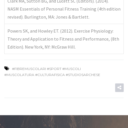
Clark MA, Sutton BG, and Lucett SC (Editors). (2014).
NASM Essentials of Personal Fitness Training (4th edition
revised). Burlington, MA: Jones & Bartlett.
Powers SK, and Howley ET. (2012). Exercise Physiology:
Theory and Application to Fitness and Performance, (8th
Edition). New York, NY: McGraw Hill.
#FIBREMUSCOLARI #SPORT #MUSCOLI
#MUSCOLATURA #CULTURAFISICA #STUDIOSARCHESE