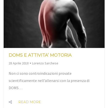
DOMS E ATTIVITA’ MOTORIA
By
28 Aprile 2018
Lorenzo Sarchese
Non ci sono controindicazioni provate
scientificamente nell’allenarsi con la presenza di
DOMS…
READ MORE