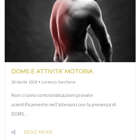
DOMS E ATTIVITA’ MOTORIA
By
28 Aprile 2018
Lorenzo Sarchese
Non ci sono controindicazioni provate
scientificamente nell’allenarsi con la presenza di
DOMS…
READ MORE