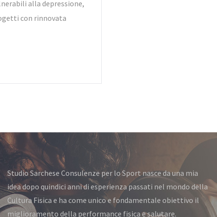
lnerabili alla depressione,
rogetti con rinnovata
Studio Sarchese Consulenze per lo Sport nasce da una mia
idea dopo quindici anni di esperienza passati nel mondo della
Cultura Fisica e ha come unico e fondamentale obiettivo il
miglioramento della performance fisica e salutare.