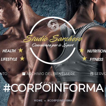
ENTO
ARCHIVIO DEL BENESSERE
SERVI
CONTATTAMI
#CORPOINFORMA
HOME
#CORPOINFORMA