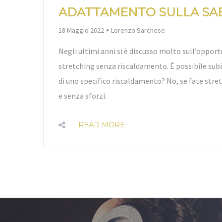
ADATTAMENTO SULLA SA
By
18 Maggio 2022
Lorenzo Sarchese
Negli ultimi anni si è discusso molto sull’opportu
stretching senza riscaldamento. È possibile su
di uno specifico riscaldamento? No, se fate stre
e senza sforzi.
READ MORE