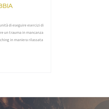
BBIA
nità di eseguire esercizi di
bire un trauma in mancanza
tching in maniera rilassata