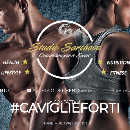
ENTO
ARCHIVIO DEL BENESSERE
SERVI
CONTATTAMI
#CAVIGLIEFORTI
HOME
#CAVIGLIEFORTI