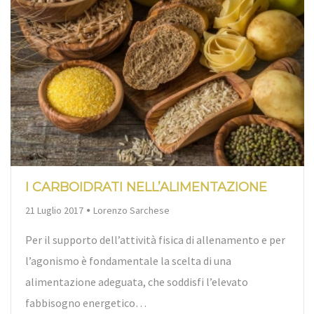
I CARBOIDRATI NELL’ALIMENTAZIONE
By
21 Luglio 2017
Lorenzo Sarchese
Per il supporto dell’attività fisica di allenamento e per
l’agonismo è fondamentale la scelta di una
alimentazione adeguata, che soddisfi l’elevato
fabbisogno energetico…