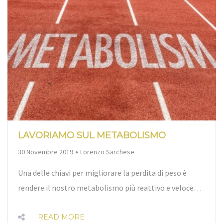
LAVORIAMO SUL METABOLISMO
By
30 Novembre 2019
Lorenzo Sarchese
Una delle chiavi per migliorare la perdita di peso è
rendere il nostro metabolismo più reattivo e veloce…
READ MORE