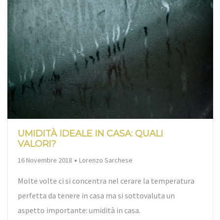
UMIDITÀ IDEALE IN CASA: QUALI
VALORI?
By
16 Novembre 2018
Lorenzo Sarchese
Molte volte ci si concentra nel cerare la temperatura
perfetta da tenere in casa ma si sottovaluta un
aspetto importante: umidità in casa.