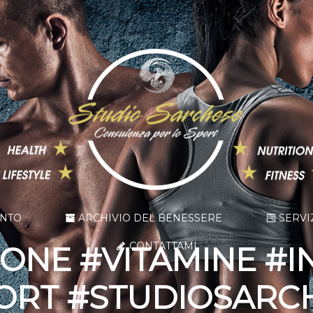
ENTO
ARCHIVIO DEL BENESSERE
SERVI
CONTATTAMI
ONE #VITAMINE #
ORT #STUDIOSARC