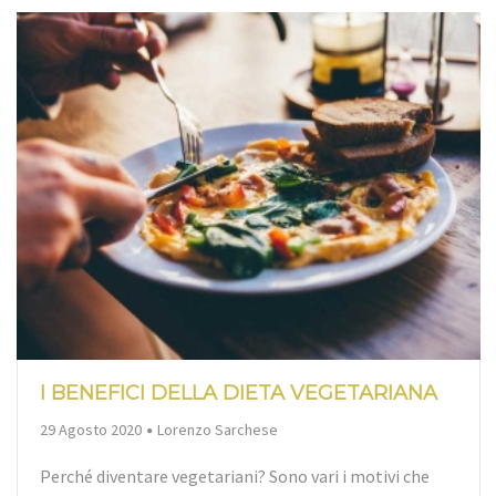
I BENEFICI DELLA DIETA VEGETARIANA
By
29 Agosto 2020
Lorenzo Sarchese
Perché diventare vegetariani? Sono vari i motivi che