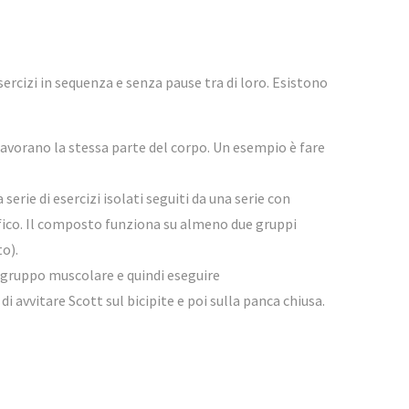
rcizi in sequenza e senza pause tra di loro. Esistono
lavorano la stessa parte del corpo. Un esempio è fare
erie di esercizi isolati seguiti da una serie con
fico. Il composto funziona su almeno due gruppi
o).
o gruppo muscolare e quindi eseguire
vvitare Scott sul bicipite e poi sulla panca chiusa.