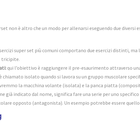
et non è altro che un modo per allenarsi eseguendo due diversi ese
sercizi super set più comuni comportano due esercizi distinti, ma 
 tricipite.
ti:
qui l’obiettivo è raggiungere il pre-esaurimento attraverso una s
 è chiamato isolato quando si lavora su un gruppo muscolare speci
avremmo la macchina volante (isolata) e la panca piatta (composit
e già indicato dal nome, significa fare una serie per uno specific
re opposto (antagonista). Un esempio potrebbe essere quello di a
g