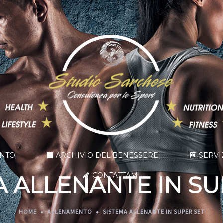
ENTO
ARCHIVIO DEL BENESSERE
SERVI
CONTATTAMI
A ALLENANTE IN SU
HOME
ALLENAMENTO
SISTEMA ALLENANTE IN SUPER SET