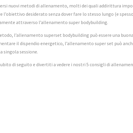
ersi nuovi metodi di allenamento, molti dei quali addirittura imp
e l’obiettivo desiderato senza dover fare lo stesso lungo (e spess
amente attraverso l’allenamento super bodybuilding.
metodo, l’allenamento superset bodybuilding può essere una buona 
aumentare il dispendio energetico, l’allenamento super set può an
na singola sessione.
ito di seguito e divertiti a vedere i nostri 5 consigli di allenamen