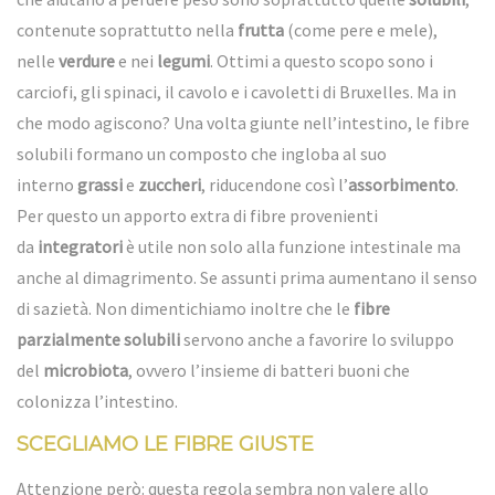
contenute soprattutto nella
frutta
(come pere e mele),
nelle
verdure
e nei
legumi
. Ottimi a questo scopo sono i
carciofi, gli spinaci, il cavolo e i cavoletti di Bruxelles. Ma in
che modo agiscono? Una volta giunte nell’intestino, le fibre
solubili formano un composto che ingloba al suo
interno
grassi
e
zuccheri
, riducendone così l’
assorbimento
.
Per questo un apporto extra di fibre provenienti
da
integratori
è utile non solo alla funzione intestinale ma
anche al dimagrimento. Se assunti prima aumentano il senso
di sazietà. Non dimentichiamo inoltre che le
fibre
parzialmente solubili
servono anche a favorire lo sviluppo
del
microbiota
, ovvero l’insieme di batteri buoni che
colonizza l’intestino.
SCEGLIAMO LE FIBRE GIUSTE
Attenzione però: questa regola sembra non valere allo