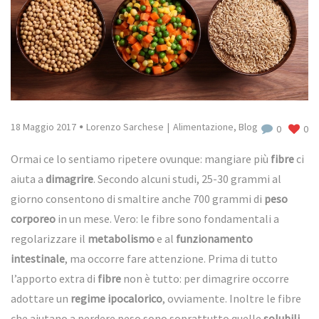
18 Maggio 2017
Lorenzo Sarchese
Alimentazione
,
Blog
0
0
Ormai ce lo sentiamo ripetere ovunque: mangiare più
fibre
ci
aiuta a
dimagrire
. Secondo alcuni studi, 25-30 grammi al
giorno consentono di smaltire anche 700 grammi di
peso
corporeo
in un mese.
Vero: le fibre sono fondamentali a
regolarizzare il
metabolismo
e al
funzionamento
intestinale
, ma occorre fare attenzione. Prima di tutto
l’apporto extra di
fibre
non è tutto: per dimagrire occorre
adottare un
regime ipocalorico
, ovviamente. Inoltre le fibre
che aiutano a perdere peso sono soprattutto quelle
solubili
,