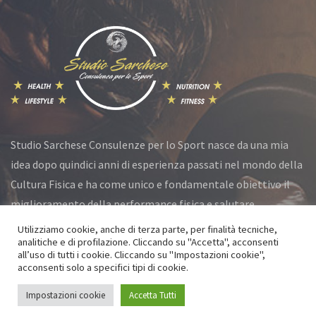
Studio Sarchese Consulenze per lo Sport nasce da una mia
idea dopo quindici anni di esperienza passati nel mondo della
Cultura Fisica e ha come unico e fondamentale obiettivo il
miglioramento della performance fisica e salutare.
Utilizziamo cookie, anche di terza parte, per finalità tecniche,
analitiche e di profilazione. Cliccando su "Accetta", acconsenti
all’uso di tutti i cookie. Cliccando su "Impostazioni cookie",
© Studio Sarchese 2021 All Rights Reserved
acconsenti solo a specifici tipi di cookie.
Privacy Policy
|
Cookie Policy
Impostazioni cookie
Accetta Tutti
Powered by
Go Services