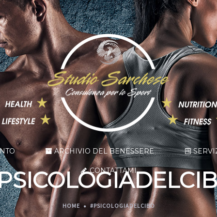
ENTO
ARCHIVIO DEL BENESSERE
SERVI
CONTATTAMI
PSICOLOGIADELCI
HOME
#PSICOLOGIADELCIBO