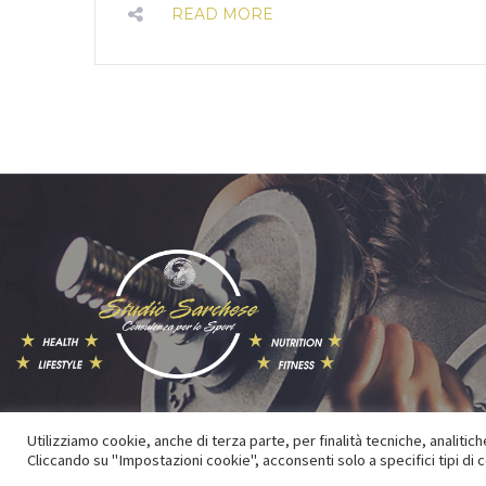
READ MORE
Utilizziamo cookie, anche di terza parte, per finalità tecniche, analitiche
© Studio Sarchese 2021 All Rights Reserved
Cliccando su "Impostazioni cookie", acconsenti solo a specifici tipi di 