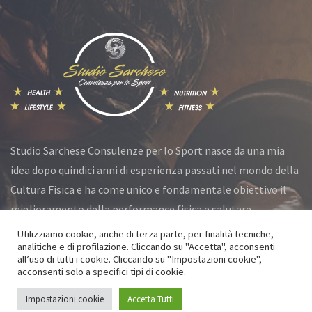
Studio Sarchese Consulenze per lo Sport nasce da una mia
idea dopo quindici anni di esperienza passati nel mondo della
Cultura Fisica e ha come unico e fondamentale obiettivo il
miglioramento della performance fisica e salutare.
Utilizziamo cookie, anche di terza parte, per finalità tecniche,
analitiche e di profilazione. Cliccando su "Accetta", acconsenti
all’uso di tutti i cookie. Cliccando su "Impostazioni cookie",
© Studio Sarchese 2021 All Rights Reserved
acconsenti solo a specifici tipi di cookie.
Privacy Policy
|
Cookie Policy
Impostazioni cookie
Accetta Tutti