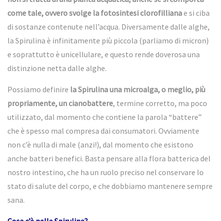
come tale, ovvero svolge la fotosintesi clorofilliana
e si ciba
di sostanze contenute nell’acqua. Diversamente dalle alghe,
la
Spirulina
è infinitamente più piccola (parliamo di micron)
e soprattutto è unicellulare, e questo rende doverosa una
distinzione netta dalle alghe.
Possiamo definire
la
Spirulina
una microalga, o meglio, più
propriamente, un cianobattere
, termine corretto, ma poco
utilizzato, dal momento che contiene la parola “battere”
che è spesso mal compresa dai consumatori. Ovviamente
non c’è nulla di male (anzi!), dal momento che esistono
anche batteri benefici. Basta pensare alla flora batterica del
nostro intestino, che ha un ruolo preciso nel conservare lo
stato di salute del corpo, e che dobbiamo mantenere sempre
sana.
Cosa c’è nella Spirulina?