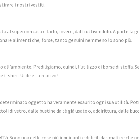
tirare i nostri vestiti
.
ta al supermercato e farlo, invece, dal fruttivendolo. A parte la ge
onare alimenti che, forse, tanto genuini nemmeno lo sono più.
no all’ambiente. Prediligiamo, quindi, l’utilizzo di borse di stoffa
ie t-shirt. Utile e…creativo!
l determinato oggetto ha veramente esaurito ogni sua utilità. Pot
toli di vetro, dalle
bustine da tè
già usate o, addirittura, dalle
bucc
etta
. Sono una delle cose più inquinanti e difficili da smaltire ch