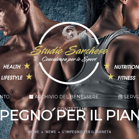
ENTO
ARCHIVIO DEL BENESSERE
SERVI
CONTATTAMI
MPEGNO PER IL PIA
HOME
NEWS
L’IMPEGNO PER IL PIANETA