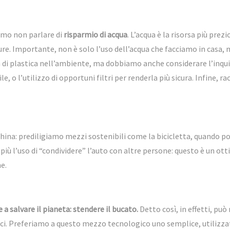
amo non parlare di
risparmio di acqua
. L’acqua è la risorsa più prez
. Importante, non è solo l’uso dell’acqua che facciamo in casa, m
di plastica nell’ambiente, ma dobbiamo anche considerare l’inqu
e, o l’utilizzo di opportuni filtri per renderla più sicura. Infine, ra
hina: prediligiamo mezzi sostenibili come la bicicletta, quando pos
più l’uso di “condividere” l’auto con altre persone: questo è un ott
ne.
a salvare il pianeta: stendere il bucato.
Detto così, in effetti, pu
rici. Preferiamo a questo mezzo tecnologico uno semplice, utilizzat