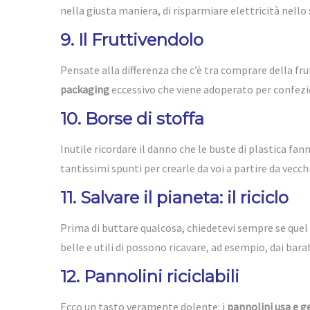
nella giusta maniera, di
risparmiare elettricità nello s
9. Il Fruttivendolo
Pensate alla differenza che c’è tra comprare della frut
packaging
eccessivo che viene adoperato per confezi
10. Borse di stoffa
Inutile ricordare il danno che le buste di plastica fan
tantissimi spunti per crearle da voi a partire da vecch
11. Salvare il pianeta: il riciclo
Prima di buttare qualcosa, chiedetevi sempre se que
belle e utili di possono ricavare, ad esempio, dai barat
12. Pannolini riciclabili
Ecco un tasto veramente dolente: i
pannolini usa e g