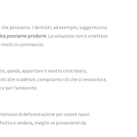
ò che pensiamo. I dentisti, ad esempio, suggeriscono
ica possiamo produrre
. La soluzione non è smettere
no molti in commercio.
e, quindi, apportare il nostro contributo,
ti alle scadenze, compriamo ciò che ci necessita e,
e e per l’ambiente.
intensivo di deforestazione per creare nuovi
 frutta e verdura, meglio se provenienti da