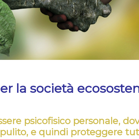
r la società ecosostenib
essere psicofisico personale, d
pulito, e quindi proteggere tut