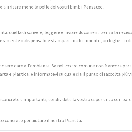
 a irritare meno la pelle dei vostri bimbi. Pensateci.
ità: quella di scrivere, leggere e inviare documenti senza la neces
 veramente indispensabile stampare un documento, un biglietto del 
 potete dare all’ambiente. Se nel vostro comune non è ancora parti
a e plastica, e informatevi su quale sia il punto di raccolta più vi
 concrete e importanti, condividete la vostra esperienza con parenti
to concreto per aiutare il nostro Pianeta.