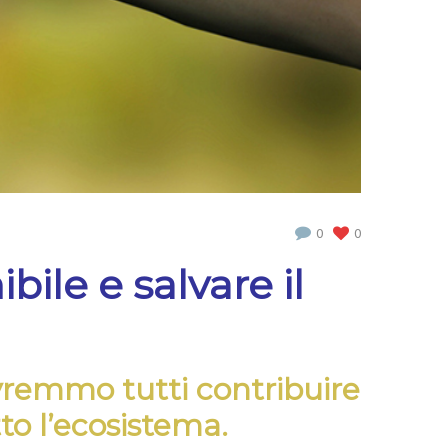
0
0
ile e salvare il
ovremmo tutti contribuire
to l’ecosistema.