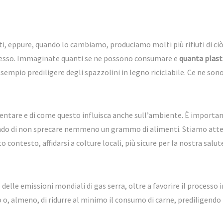
ti, eppure, quando lo cambiamo, produciamo molti più rifiuti di ci
 spesso. Immaginate quanti se ne possono consumare e
quanta plast
d esempio prediligere degli spazzolini in legno riciclabile. Ce ne so
ntare e di come questo influisca anche sull’ambiente. È important
ando di non sprecare nemmeno un grammo di alimenti. Stiamo atten
 contesto, affidarsi a colture locali, più sicure per la nostra salut
elle emissioni mondiali di gas serra, oltre a favorire il processo 
o o, almeno, di ridurre al minimo il consumo di carne, prediligendo