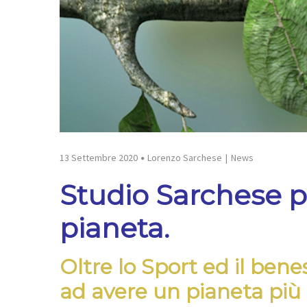
13 Settembre 2020
Lorenzo Sarchese
News
Studio Sarchese pe
pianeta.
Oltre lo Sport ed il ben
ad avere un pianeta più 