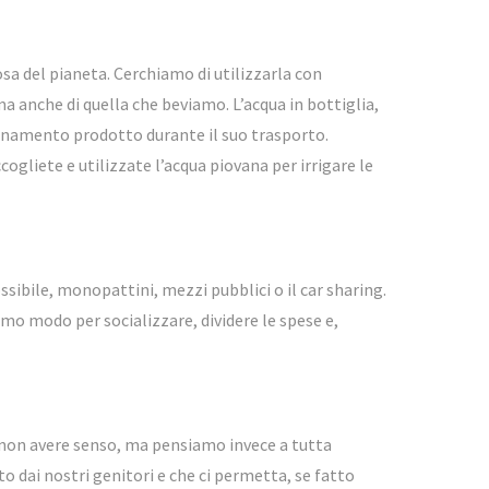
iosa del pianeta. Cerchiamo di utilizzarla con
a anche di quella che beviamo. L’acqua in bottiglia,
inamento prodotto durante il suo trasporto.
ccogliete e utilizzate l’acqua piovana per irrigare le
sibile, monopattini, mezzi pubblici o il car sharing.
imo modo per socializzare, dividere le spese e,
ò non avere senso, ma pensiamo invece a tutta
o dai nostri genitori e che ci permetta, se fatto