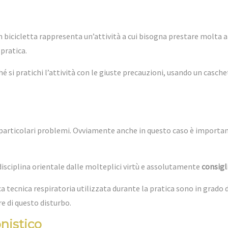
 bicicletta rappresenta un’attività a cui bisogna prestare molta a
 pratica.
hé si pratichi l’attività con le giuste precauzioni, usando un cas
a particolari problemi. Ovviamente anche in questo caso è importan
disciplina orientale dalle molteplici virtù e assolutamente
consigli
pica tecnica respiratoria utilizzata durante la pratica sono in grado 
re di questo disturbo.
onistico