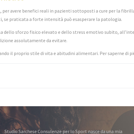
 per avere benefici reali in pazienti sottoposti a cure per la fibri
atti, se praticata a forte intensità può esasperare la patologia.
dello sforzo fisico elevato e dello stress emotivo subito, all’intern
dizione assolutamente da evitare.
o il proprio stile di vita e abitudini alimentari. Per saperne di pi
Studio Sarchese Consulenze per lo Sport nasce da una mia